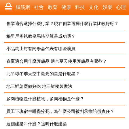
腦筋網
社會
教育
健康
科技
文化
娛樂
心理
數碼
汽車
美食
遊戲
時尚
家居
財經
旅遊
創業適合選擇什麼行業？現在創業選擇什麼行業比較好呀？
穆里尼奧執教皇馬時期算是成功嗎？
2023-07-11
育兒
科學
職場
體育
歷史
寵物
三農
動漫
小品馬上封有閆學晶代表有哪些演員
2023-07-11
收藏
國際
軍事
電影
其它
春夏適合用什麼護膚品 適合夏天使用護膚品有哪些？
2023-07-11
北半球冬季天空中最亮的星是什麼星？
2023-07-11
地三鮮怎麼做好吃 地三鮮秘製做法
2023-07-11
多肉植物是什麼植物，多肉植物是什麼？
2023-07-11
員工下班宿舍睡覺猝死，為什麼公司被判承擔賠償責任？
2023-07-11
這個建築叫什麼？這叫什麼建築
2023-07-11