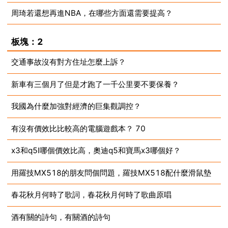
周琦若還想再進NBA，在哪些方面還需要提高？
2023-07-11
2023-07-11
板塊：2
交通事故沒有對方住址怎麼上訴？
新車有三個月了但是才跑了一千公里要不要保養？
2023-07-11
我國為什麼加強對經濟的巨集觀調控？
2023-07-11
有沒有價效比比較高的電腦遊戲本？ 70
2023-07-11
x3和q5l哪個價效比高，奧迪q5和寶馬x3哪個好？
2023-07-11
用羅技MX518的朋友問個問題，羅技MX518配什麼滑鼠墊
2023-07-11
春花秋月何時了歌詞，春花秋月何時了歌曲原唱
2023-07-11
酒有關的詩句，有關酒的詩句
2023-07-11