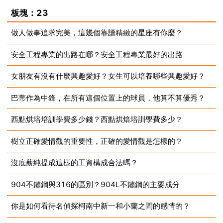
2023-07-10
板塊：23
做人做事追求完美，這幾個靠譜精緻的星座有你麼？
安全工程專業的出路在哪？安全工程專業最好的出路
2023-07-10
女朋友有沒有什麼興趣愛好？女生可以培養哪些興趣愛好？
2023-07-10
巴蒂作為中鋒，在所有這個位置上的球員，他算不算優秀？
2023-07-10
西點烘培培訓學費多少錢？西點烘焙培訓學費多少？
2023-07-10
樹立正確愛情觀的重要性，正確的愛情觀是怎樣的？
2023-07-10
沒底薪純提成這樣的工資構成合法嗎？
2023-07-10
904不鏽鋼與316的區別？904L不鏽鋼的主要成分
2023-07-10
你是如何看待名偵探柯南中新一和小蘭之間的感情的？
2023-07-10