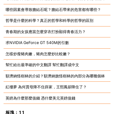
哪些因素會導致膽結石呢？膽結石帶來的危害都有哪些？
2023-07-10
哲學是什麼的科學？真正的哲學和科學的哲學的區別
2023-07-10
青春期的女孩應當怎麼穿衣打扮顯得青春活力？
2023-07-10
求NVIDIA GeForce GT 540M的引數
2023-07-10
怎樣炒瘦豬肉嫩，豬肉怎麼炒比較嫩？
2023-07-10
幫忙給出最準確的中文翻譯 幫忙翻譯成中文
2023-07-10
額濟納怪樹林的介紹？額濟納旗怪樹林的內部分為哪幾個林
2023-07-10
紅樓夢 為何賈母降不住薛家，王熙鳳卻降住了？
2023-07-10
英鎊為什麼那麼值錢 憑什麼美元英鎊值錢
2023-07-10
2023-07-10
板塊：11