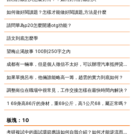
如何做好閱讀題？怎樣才能做好閱讀題,方法是什麼
2023-07-10
請問華為p20怎麼開通otg功能？
2023-07-10
語文到底怎麼學
2023-07-10
望梅止渴故事 100到250字之內
2023-07-10
成都有一輛車，但是個人徵信不太好，可以辦理汽車抵押貸款嗎？
2023-07-10
如果單挑呂布，他倆誰能略高一籌，趙雲的實力到底如何？
2023-07-10
調整崗位在職場中很常見，工作交接怎樣在最快時間內解決？
2023-07-10
1 69身高86斤的身材，重69公斤，高1公尺68，屬正常嗎？
2023-07-10
2023-07-10
板塊：10
考研複試中的面試環節應該如何自我介紹？如何才能逆流而上？