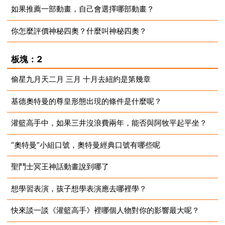
如果推薦一部動畫，自己會選擇哪部動畫？
2023-09-21
你怎麼評價神秘四奧？什麼叫神秘四奧？
2023-09-21
2023-09-17
板塊：2
偷星九月天二月 三月 十月去紐約是第幾章
基德奧特曼的尊皇形態出現的條件是什麼呢？
2023-09-13
灌籃高手中，如果三井沒浪費兩年，能否與阿牧平起平坐？
2023-09-12
“奧特曼”小組口號，奧特曼經典口號有哪些呢
2023-09-11
聖鬥士冥王神話動畫說到哪了
2023-09-08
想學習表演，孩子想學表演應去哪裡學？
2023-09-04
快來談一談《灌籃高手》裡哪個人物對你的影響最大呢？
2023-09-04