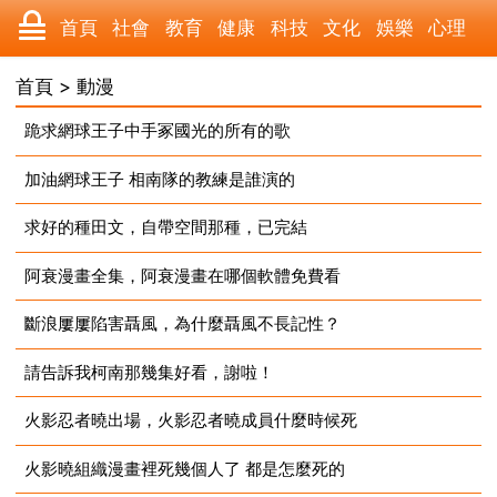
首頁
社會
教育
健康
科技
文化
娛樂
心理
數碼
汽車
美食
遊戲
時尚
家居
財經
旅遊
首頁
>
動漫
跪求網球王子中手冢國光的所有的歌
育兒
科學
職場
歷史
體育
寵物
三農
動漫
加油網球王子 相南隊的教練是誰演的
2023-10-06
收藏
國際
軍事
電影
其它
求好的種田文，自帶空間那種，已完結
2023-10-06
阿衰漫畫全集，阿衰漫畫在哪個軟體免費看
2023-10-05
斷浪屢屢陷害聶風，為什麼聶風不長記性？
2023-10-05
請告訴我柯南那幾集好看，謝啦！
2023-10-01
火影忍者曉出場，火影忍者曉成員什麼時候死
2023-09-22
火影曉組織漫畫裡死幾個人了 都是怎麼死的
2023-09-22