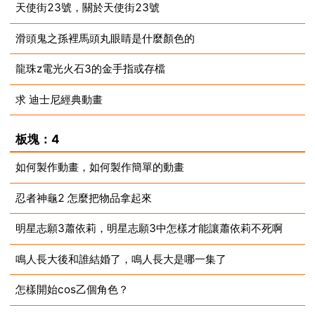
天使街23號，關於天使街23號
2023-08-21
滑頭鬼之孫裡馬頭丸眼睛是什麼顏色的
2023-08-20
龍珠z電光火石3的金手指或存檔
2023-08-20
求 迪士尼經典動畫
2023-08-20
2023-08-19
板塊：4
如何製作動畫，如何製作簡單的動畫
忍者神龜2 怎麼把物品拿起來
2023-08-15
明星志願3蕭依莉，明星志願3中怎樣才能讓蕭依莉不死啊
2023-08-13
鳴人長大後和誰結婚了，鳴人長大是哪一集了
2023-08-12
怎樣開始cos乙個角色？
2023-08-11