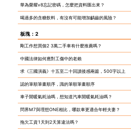
華為榮耀v8忘記密碼，怎麼把資料匯出來？
喝過多的含糖飲料，有沒有可能增加齲齒的風險？
板塊：2
剛工作想買個2 3萬二手車有什麼推薦嗎？
中國法律如何應對工傷中的老賴
求《三國演義》十五至二十回讀後感兩篇，500字以上
認的筆順筆畫順序，識的筆順筆畫順序
車子開暖氣耗油嗎，想知道汽車開暖氣耗油嗎？
問界M7與理想ONE相比，哪款車更適合年輕夫妻？
拖欠工資1天到2天算違法嗎？