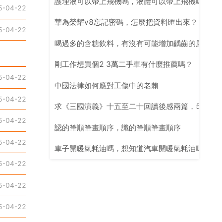
護理液可以帶上飛機嗎，液體可以帶上飛機嗎
5-04-22
華為榮耀v8忘記密碼，怎麼把資料匯出來？
5-04-22
喝過多的含糖飲料，有沒有可能增加齲齒的風險？
剛工作想買個2 3萬二手車有什麼推薦嗎？
5-04-22
中國法律如何應對工傷中的老賴
5-04-22
求《三國演義》十五至二十回讀後感兩篇，500字
5-04-22
認的筆順筆畫順序，識的筆順筆畫順序
5-04-22
車子開暖氣耗油嗎，想知道汽車開暖氣耗油嗎？
5-04-22
5-04-22
5-04-22