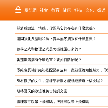
腦筋網
社會
教育
健康
科技
文化
娛樂
關於感激這一情感，你認為它的存在有什麼意義？
藏
國際
軍事
電影
其它
請問強化反壟斷和防止資本無序擴張有什麼意義？
數學公式和物理公式是怎樣推匯出來的？
番茄潰瘍病有什麼危害？要如何防治呢？
墨綠色長袖針織衫搭配緊身皮褲，盡顯優雅知性魅力，你
身材微胖的女生，怎樣穿衣服才能既經濟還上檔次呢？
期待夏天的浪漫唯美古詩詞文案
護理液可以帶上飛機嗎，液體可以帶上飛機嗎