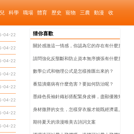
兒
科學
職場
體育
歷史
寵物
三農
動漫
收
猜你喜歡
5-04-22
關於感激這一情感，你認為它的存在有什麼意義？
5-04-22
請問強化反壟斷和防止資本無序擴張有什麼意義？
5-04-22
數學公式和物理公式是怎樣推匯出來的？
5-04-22
番茄潰瘍病有什麼危害？要如何防治呢？
5-04-22
墨綠色長袖針織衫搭配緊身皮褲，盡顯優雅知性魅
5-04-22
身材微胖的女生，怎樣穿衣服才能既經濟還上檔次
5-04-22
期待夏天的浪漫唯美古詩詞文案
5-04-22