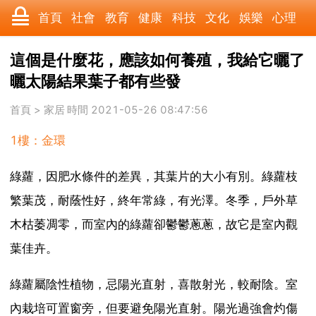
首頁
社會
教育
健康
科技
文化
娛樂
心理
數碼
汽車
美食
遊戲
時尚
家居
財經
旅遊
這個是什麼花，應該如何養殖，我給它曬了
曬太陽結果葉子都有些發
育兒
科學
職場
歷史
體育
寵物
三農
動漫
首頁
>
家居
時間 2021-05-26 08:47:56
收藏
國際
軍事
電影
其它
1樓：金環
綠蘿，因肥水條件的差異，其葉片的大小有別。綠蘿枝
繁葉茂，耐蔭性好，終年常綠，有光澤。冬季，戶外草
木枯萎凋零，而室內的綠蘿卻鬱鬱蔥蔥，故它是室內觀
葉佳卉。
綠蘿屬陰性植物，忌陽光直射，喜散射光，較耐陰。室
內栽培可置窗旁，但要避免陽光直射。陽光過強會灼傷