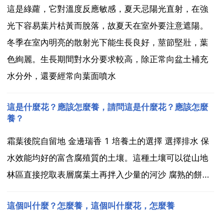
這是綠蘿，它對溫度反應敏感，夏天忌陽光直射，在強
光下容易葉片枯黃而脫落，故夏天在室外要注意遮陽。
冬季在室內明亮的散射光下能生長良好，莖節堅壯，葉
色絢麗。生長期間對水分要求較高，除正常向盆土補充
水分外，還要經常向葉面噴水
這是什麼花？應該怎麼養，請問這是什麼花？應該怎麼
養？
霜葉後院自留地 金邊瑞香 1 培養土的選擇 選擇排水 保
水效能均好的富含腐殖質的土壤。這種土壤可以從山地
林區直接挖取表層腐葉土再拌入少量的河沙 腐熟的餅肥
即可，或選用菜園土加入部分腐葉土 少量的河沙 腐熟餅
這個叫什麼？怎麼養，這個叫什麼花，怎麼養
肥亦可。2 盆花放置環境的選擇 金邊瑞香是一種喜陰涼