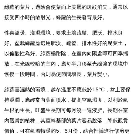
綠蘿的葉片，過陰會使葉面上美麗的斑紋消失，通常以
接受四小時的散射光，綠蘿的生長發育最好。
性喜溫暖、潮濕環境，要求土壤疏鬆、肥沃、排水良
好。盆栽綠蘿應選用肥沃、疏鬆、排水性好的腐葉土，
以偏酸性為好。綠蘿極耐陰，在室內向陽處即可四季擺
放，在光線較暗的室內，應每半月移至光線強的環境中
恢復一段時間，否則易使節間增長，葉片變小。
綠蘿喜濕熱的環境，越冬溫度不應低於15℃，盆土要保
持濕潤，應經常向葉面噴水，提高空氣濕度，以利於氣
生根的生長。旺盛生長期可每月澆一遍液肥。長期在室
內觀賞的植株，其莖幹基部的葉片容易脫落，降低觀賞
價值，可在氣溫轉暖的5、6月份，結合扦插進行修剪更