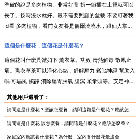
通風環境的植物。6月 10月上午9時至下午...
準確的說是多肉植物。非常好養 折一節插在土裡就可以
長了。按時澆水就好。最不需要照顧的盆栽 不要盯著我
id看 多肉植物，看前女友養是偶爾澆澆水，跟仙人掌差
不多吧 這個叫什麼花，怎麼養? 重生之境 朱槿 學名
這個是什麼花，這個花是什麼花？
hibiscus rosa sinensis linn.又名扶桑 佛槿 中國薔薇。
漢語拼音 z...
這個花叫什麼具體如下 薰衣草。功效 清熱解毒 散風止
癢。熏衣草茶可以淨化心緒，舒解壓力 鬆弛神經 幫助入
眠 可驅風 鎮靜 消除腸胃脹氣 腹瀉 頭暈頭等。安定神經
紓解壓力，可令緊張情緒快速鬆弛，解除焦慮，幫助入
其他用戶還看了：
眠，具促進食慾 養顏美膚的功效。薰衣草是一種具有很
請問這是什麼花？應該怎麼養，請問這顆是什麼花？應該怎麼養？
高經濟價值和觀賞價值的香料植物，其香味獨...
請問這是什麼花 該怎麼養，請問這是什麼花？應該怎麼養？
家庭室內應該養什麼花？為什麼，室內養什麼花最適合