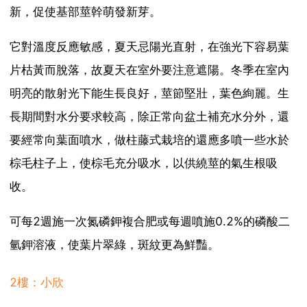
新，促使基部莖幹萌發新芽。
它對溫度反應敏感，夏天忌陽光直射，在強光下容易葉
片枯黃而脫落，故夏天在室外要注意遮陽。冬季在室內
明亮的散射光下能生長良好，莖節堅壯，葉色絢麗。生
長期間對水分要求較高，除正常向盆土補充水分外，還
要經常向葉面噴水，做柱藤式栽培的還應多噴一些水於
棕毛柱子上，使棕毛充分吸水，以供繞莖的氣生根吸
收。
可每2週施一次氮磷鉀複合肥或每週噴施0.2%的磷酸二
氫鉀溶液，使葉片翠綠，斑紋更為鮮豔。
2樓：小欣