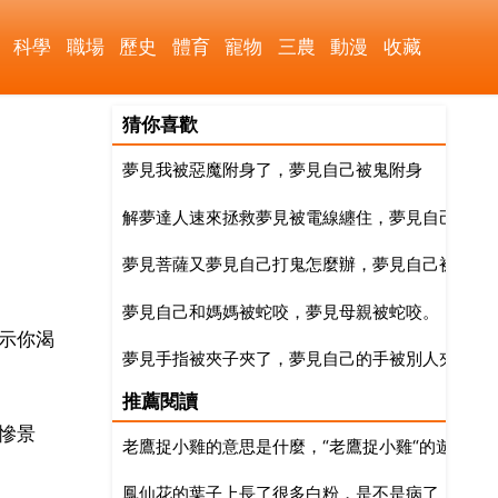
科學
職場
歷史
體育
寵物
三農
動漫
收藏
猜你喜歡
夢見我被惡魔附身了，夢見自己被鬼附身
解夢達人速來拯救夢見被電線纏住，夢見自己被電
夢見菩薩又夢見自己打鬼怎麼辦，夢見自己被鬼上身
夢見自己和媽媽被蛇咬，夢見母親被蛇咬。
示你渴
夢見手指被夾子夾了，夢見自己的手被別人夾子夾
推薦閱讀
慘景
老鷹捉小雞的意思是什麼，“老鷹捉小雞“的遊戲有
鳳仙花的葉子上長了很多白粉，是不是病了