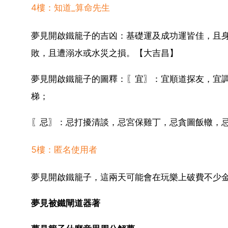
4樓：知道_算命先生
夢見開啟鐵籠子的吉凶：基礎運及成功運皆佳，且
敗，且遭溺水或水災之損。【大吉昌】
夢見開啟鐵籠子的圖釋：〖宜〗：宜順道探友，宜
梯；
〖忌〗：忌打擾清談，忌宮保雞丁，忌貪圖飯轍，
5樓：匿名使用者
夢見開啟鐵籠子，這兩天可能會在玩樂上破費不少
夢見被鐵閘道器著