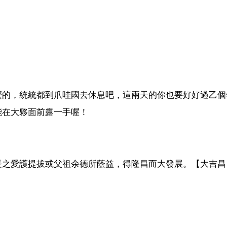
麼的，統統都到爪哇國去休息吧，這兩天的你也要好好過乙個
能在大夥面前露一手喔！
長之愛護提拔或父祖余德所蔭益，得隆昌而大發展。【大吉昌