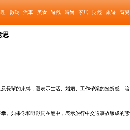
心理
數碼
汽車
美食
遊戲
時尚
家居
財經
旅遊
育兒
意思
以及長輩的束縛，還表示生活、婚姻、工作帶業的挫折感，暗
不幸。如果你和野獸同在籠中，表示旅行中交通事故釀成的悲