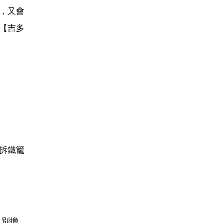
，又會
【吉多
拆鐵籠
，別擔