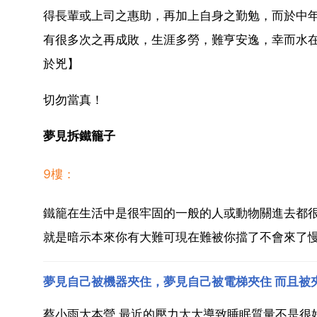
得長輩或上司之惠助，再加上自身之勤勉，而於中
有很多次之再成敗，生涯多勞，難亨安逸，幸而水
於兇】
切勿當真！
夢見拆鐵籠子
9樓：
鐵籠在生活中是很牢固的一般的人或動物關進去都
就是暗示本來你有大難可現在難被你擋了不會來了
夢見自己被機器夾住，夢見自己被電梯夾住 而且被
蔡小雨大本營 最近的壓力太大導致睡眠質量不是很