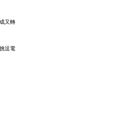
成又轉
挑逗電