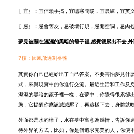
〖宜〗：宜信賴手搞，宜噓寒問暖，宜晨練，宜英
〖忌〗：忌會舊友，忌破壞行規，忌開空調，忌肉
夢見被關在濕濕的黑暗的籠子裡,感覺很累出不去,外
7樓：因風飛過刺薔薇
其實你自己已經給出了自己答案。不要害怕夢見什
式，來與現實中的你進行交流。最近生活和工作及
濕濕的黑暗的籠子裡一樣，在夢中，你覺得很累卻
憊，它提醒你應該減減壓了，再這樣下去，身體就
外面都是水的樣子，水在夢中寓意為感情，告訴你
待外界的方式，比如，你是個追求完美的人，你便