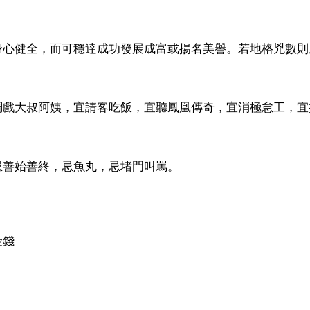
身心健全，而可穩達成功發展成富或揚名美譽。若地格兇數則
調戲大叔阿姨，宜請客吃飯，宜聽鳳凰傳奇，宜消極怠工，宜
忌善始善終，忌魚丸，忌堵門叫罵。
金錢