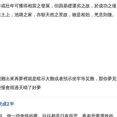
年或壯年可獲得相當之發展，但因基礎運劣之故，於成功之後
在土上，池塘之家，亦順天然之景故，雖是相剋，兇意則微。
很難出來再夢裡就是暗示大難或者預示坐牢等災難，那你夢見
慢慢會雨過天晴了好夢
夾成2半
好，做一些奇怪的夢，往往都是日有所思，夜有所夢導致的