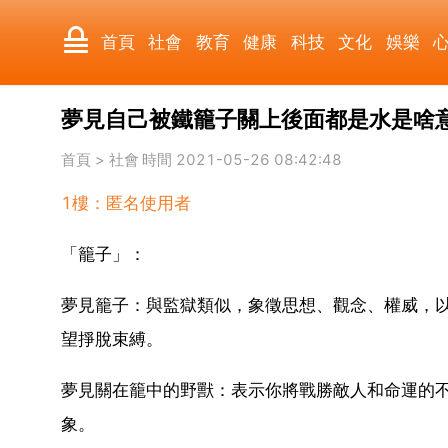
首頁
社會
教育
健康
科技
文化
娛樂
夢見自己被鐵籠子關上後面都是水是啥
國際
軍事
電影
其它
首頁
>
社會
時間 2021-05-26 08:42:48
1樓：匿名使用者
「籠子」：
夢見籠子：與監獄類似，象徵思想、觀念、權威，
望掙脫束縛。
夢見關在籠中的野獸：表示你將戰勝敵人和命運的
象。