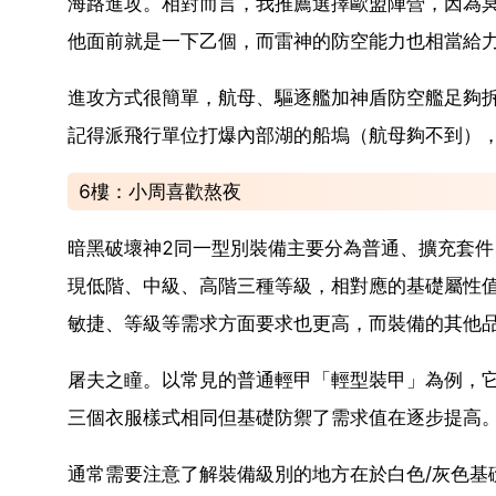
海路進攻。相對而言，我推薦選擇歐盟陣營，因為
他面前就是一下乙個，而雷神的防空能力也相當給力，
進攻方式很簡單，航母、驅逐艦加神盾防空艦足夠
記得派飛行單位打爆內部湖的船塢（航母夠不到）
6樓：小周喜歡熬夜
暗黑破壞神2同一型別裝備主要分為普通、擴充套
現低階、中級、高階三種等級，相對應的基礎屬性值
敏捷、等級等需求方面要求也更高，而裝備的其他
屠夫之瞳。以常見的普通輕甲「輕型裝甲」為例，
三個衣服樣式相同但基礎防禦了需求值在逐步提高。
通常需要注意了解裝備級別的地方在於白色/灰色基