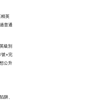
至精英
過普通
英級別
1號+完
想公升
陷阱、