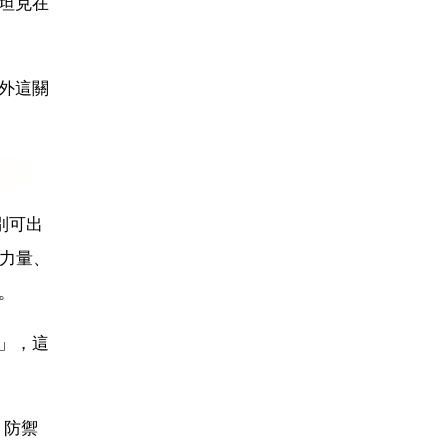
坦克在
外這關
別可出
力量、
。
」，這
、防禦