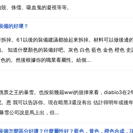
的殼、侏儒、吸血鬼的凝視等等。
裝備的好壞？
拆掉。61以後的裝備建議都撿起來拆掉。材料可以做後邊
 知道什麼顏色的裝備好吧。灰色 白色 藍色 金色 橙色 史
色的。然後根據你的職業看屬性。給個...
為跳票之王的暴雪。也按前幾屆wwi的規律來看，diabio3在2
。恩 我可以告訴你。現在暗黑3還沒有出 估計得明年或後
雪公司說是馬上出，但...
裝備怎麼區分好壞？什麼屬性好？藍色，黃色，橙色合成，