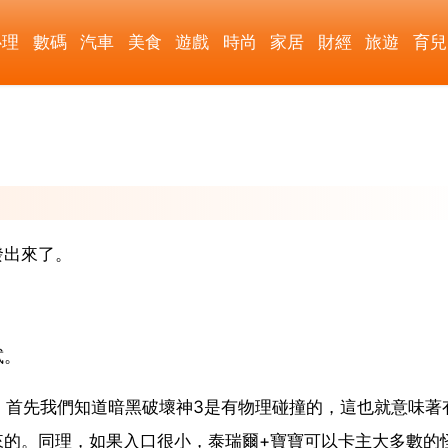
心理
數碼
汽車
美食
遊戲
時尚
家居
財經
旅遊
育兒
發出來了。
試。
爾。首先我們知道暗黑破壞神3是有物理碰撞的，這也就意味著
來的。同理，如果入口很小，泰瑞爾+寶寶可以卡主大多數的