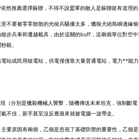
陣營依然推薦選擇蘇聯，不得不說盟軍的敵人是蘇聯挺有道理的
注意不要被零零散散的光稜兵騷擾太多，獵狼犬繞島嶼邊緣偷
能步兵車和遷越載具，由於這關的buff，這兩個單位對空中
間秒殺。
電站或民用核電站，供電僅僅靠大量普通電站，電力**能力
機出現（分別是獵殺機械人襲擊，隨機傳送未來坦克，強制斷電
運氣不佳，新手甚至沒反應過來就被電腦一波帶走。
，主要原因有兩個，乙個是忽視了基礎防禦的重要性，乙個是