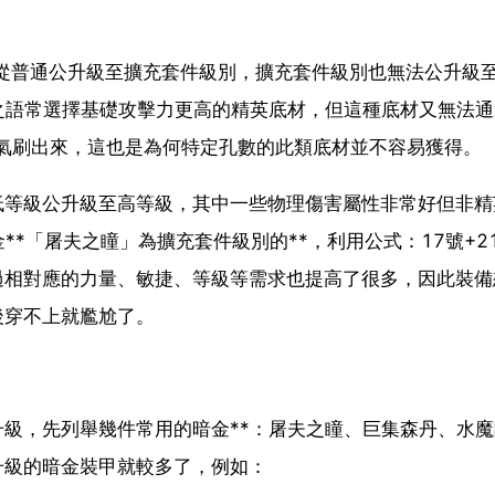
從普通公升級至擴充套件級別，擴充套件級別也無法公升級
之語常選擇基礎攻擊力更高的精英底材，但這種底材又無法通
運氣刷出來，這也是為何特定孔數的此類底材並不容易獲得。
低等級公升級至高等級，其中一些物理傷害屬性非常好但非精
**「屠夫之瞳」為擴充套件級別的**，利用公式：17號+2
過相對應的力量、敏捷、等級等需求也提高了很多，因此裝備
後穿不上就尷尬了。
級，先列舉幾件常用的暗金**：屠夫之瞳、巨集森丹、水魔
升級的暗金裝甲就較多了，例如：