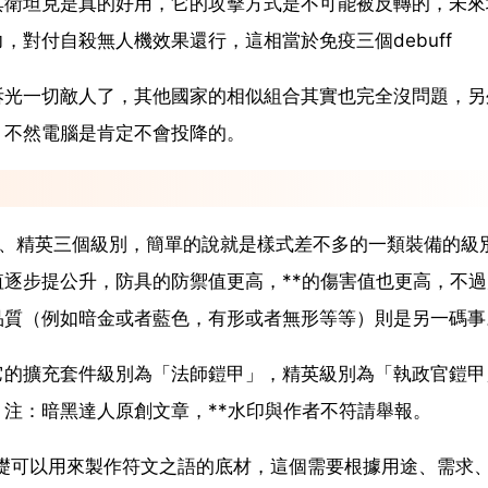
冥衛坦克是真的好用，它的攻擊方式是不可能被反轉的，未來
對付自殺無人機效果還行，這相當於免疫三個debuff
拆光一切敵人了，其他國家的相似組合其實也完全沒問題，另
，不然電腦是肯定不會投降的。
件、精英三個級別，簡單的說就是樣式差不多的一類裝備的級
逐步提公升，防具的防禦值更高，**的傷害值也更高，不過
品質（例如暗金或者藍色，有形或者無形等等）則是另一碼事
它的擴充套件級別為「法師鎧甲」，精英級別為「執政官鎧甲
注：暗黑達人原創文章，**水印與作者不符請舉報。
礎可以用來製作符文之語的底材，這個需要根據用途、需求