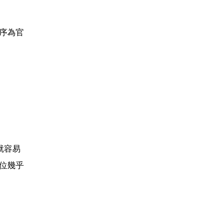
序為官
就容易
位幾乎