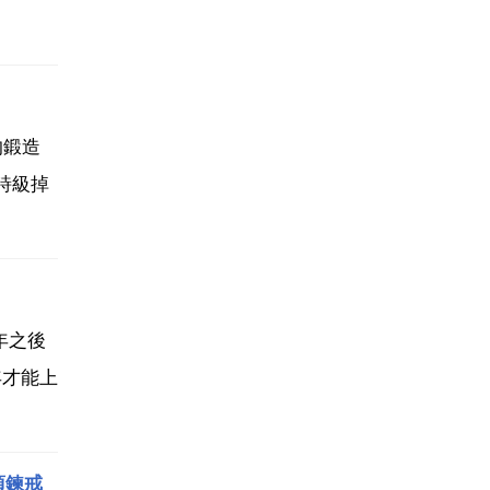
的鍛造
詩級掉
年之後
年才能上
項鍊戒