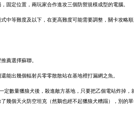
局，固定位置，兩玩家合作進攻三個防禦規模成型的電腦。
模式中等難度及以下，在更高難度可能需要調整，關卡攻略順
營推薦選擇蘇聯。
期還能出幾個輻射兵零零散散站在基地裡打漏網之魚。
有一定數量獵狼犬後，殺進敵方基地，只要把乙個電站炸掉，
除了幾個天火防空坦克（然鵝也經不起獵狼犬糟蹋），別的單