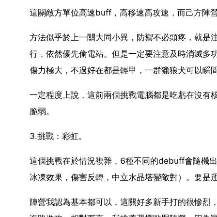
這關敵方單位高速buff，高移速高攻速，而己方
方法似乎於上一關大同小異，防禦不必頭疼，就是
行，依然優先偷電站。但是一定要注意及時消滅多功
傷力極大，不過好在都是輕甲，一群獵狼犬可以瞬
一定程度上說，這前兩個挑戰電腦都是吃虧在沒有核
脆弱。
3.挑戰：彩虹。
這個挑戰在於情況複雜，6種不同的debuff會隨
冰凍效果，傷害反轉，中立水晶塔變敵對）。要是
陣營我認為基本都可以，這關好多新手打的很慘烈