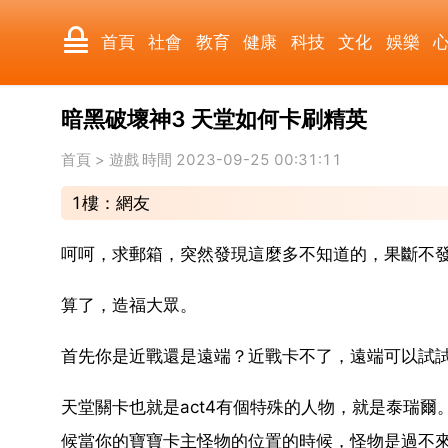
首頁
社會
教育
健康
科技
文化
娛樂
暗黑破壞神3 天堂如何卡刷精英
國際
軍事
電影
其它
首頁
>
遊戲
時間 2023-09-25 00:31:11
1樓：網友
呵呵，求郵箱，突然發現這麼多不知道的，果斷不
算了，造福大眾。
首先你是近戰還是遠端？近戰卡不了，遠端可以試
天堂關卡也就是act4有個特殊的人物，就是泰瑞
候當你的寶寶卡主怪物的位置的時候，怪物是過不