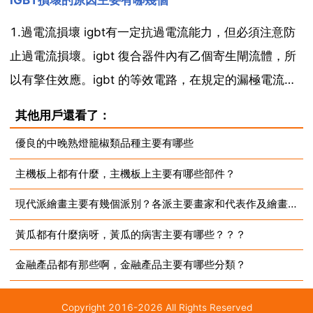
IGBT損壞的原因主要有哪幾個
同 品牌不同 級別不同 就不同，所以不能一概而論的 每
個季節喝得茶葉不盡相同，有春飲花茶，夏飲綠茶...
1.過電流損壞 igbt有一定抗過電流能力，但必須注意防
止過電流損壞。igbt 復合器件內有乙個寄生閘流體，所
以有擎住效應。igbt 的等效電路，在規定的漏極電流範
圍內，npn 的正偏壓不足以使npn 電晶體導通，當漏極
其他用戶還看了：
電流大到一定程度時，這個正偏壓足以使npn 電晶體開
優良的中晚熟燈籠椒類品種主要有哪些
通，進而使npn 和pnp ...
主機板上都有什麼，主機板上主要有哪些部件？
現代派繪畫主要有幾個派別？各派主要畫家和代表作及繪畫風格
黃瓜都有什麼病呀，黃瓜的病害主要有哪些？？？
金融產品都有那些啊，金融產品主要有哪些分類？
Copyright 2016-2026 All Rights Reserved