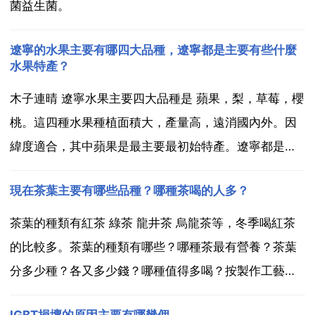
菌益生菌。
遼寧的水果主要有哪四大品種，遼寧都是主要有些什麼
水果特產？
木子連晴 遼寧水果主要四大品種是 蘋果，梨，草莓，櫻
桃。這四種水果種植面積大，產量高，遠消國內外。因
緯度適合，其中蘋果是最主要最初始特產。遼寧都是主
要有些什麼水果特產？ 水果能稱之為特產的只有鞍山的
現在茶葉主要有哪些品種？哪種茶喝的人多？
南國梨 大棗，南國梨，巨峰葡萄，富士蘋果，白梨。 我
就知道鞍山盛產南國梨，別的不知道了，呵呵 遼寧有
茶葉的種類有紅茶 綠茶 龍井茶 烏龍茶等，冬季喝紅茶
些...
的比較多。茶葉的種類有哪些？哪種茶最有營養？茶葉
分多少種？各又多少錢？哪種值得多喝？按製作工藝分
為七大茶系有紅茶 綠茶 黃茶 青茶 黑茶，每種茶產地不