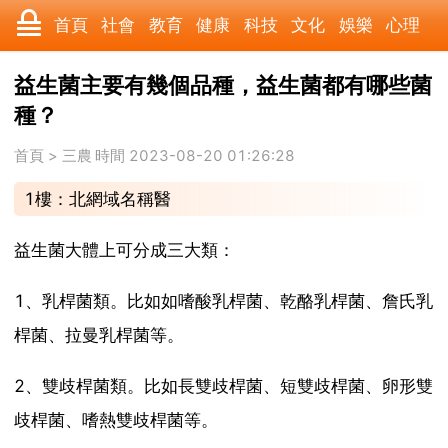
首頁
社會
教育
健康
科技
文化
娛樂
心理
數碼
汽車
美食
遊戲
時尚
家居
財經
旅遊
益生菌主要有幾個品種，益生菌都有哪些菌
種？
育兒
科學
職場
歷史
體育
寵物
三農
動漫
首頁
>
三農
時間 2023-08-20 01:26:28
收藏
國際
軍事
電影
其它
1樓：北網域名稱醫
益生菌大體上可分成三大類：
1、乳桿菌類。比如如嗜酸乳桿菌、乾酪乳桿菌、詹氏乳
桿菌、拉曼乳桿菌等。
2、雙歧桿菌類。比如長雙歧桿菌、短雙歧桿菌、卵形雙
歧桿菌、嗜熱雙歧桿菌等。